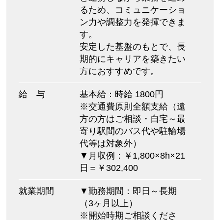
るため、コミュニケーショ
ン力や調整力を発揮できま
す。
安定した基盤のもとで、長
期的にキャリアを築きたい
方におすすめです。
給 与
基本給：時給 1800円
※交通費原則全額支給（遠
方の方はご相談・自宅～最
寄り駅間のバス代や駐輪場
代等は対象外）
▼月収例：￥1,800×8h×21
日＝￥302,400
就業期間
▼勤務期間：即日～長期
（3ヶ月以上）
※開始時期ご相談くださ